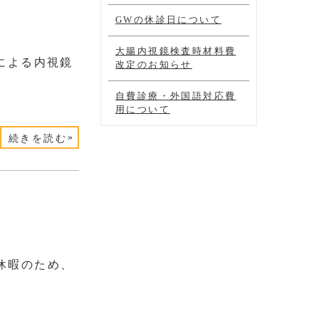
GWの休診日について
大腸内視鏡検査時材料費
援による内視鏡
改定のお知らせ
自費診療・外国語対応費
用について
»
続きを読む
休暇のため、