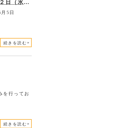
３月６日（木）・４月９日（水）・６月５日（木）・７月２日（水）・１０月２日（木）は、臨時休診となります。
月5日
»
続きを読む
みを行ってお
»
続きを読む